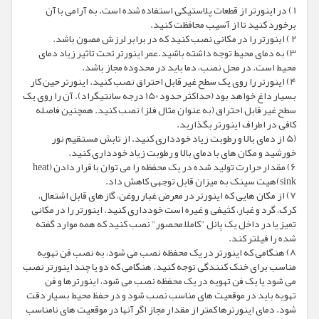
1 ) در اینورتر از قطعات پلاستیکی استفاده شده است. به آرامی با آن
برخورد کنید تا از آسیب محافظت کنید.
2 ) اینورتر را در مکانی نصب کنید که در برابر لرزش مصون باشد.
3) به دمای محیط توجه داشته باشید.عمر اینورتر تحت تاثیر زیاد دمای
محیط است. در محل نصب، دما باید در محدوده مجاز باشد.
4) اینورتر را روی یک سطح غیر قابل احتراق نصب کنید. اینورتر حین کار
بسیار داغ خواهد بود (حداکثر حدود 150 درجه سانتیگراد). آن را روی یک
سطح غیر قابل احتراق (به عنوان مثال فلز) نصب کنید. همچنین فاصله
کافی در اطراف اینورتر بگذارید.
(5 از دمای بالا و رطوبت زیاد خودداری کنید. از تابش مستقیم نور
خورشید و مکان های با دمای بالا و رطوبت زیاد خودداری کنید.
6) مقدار حرارت تولید شده در یک محفظه را می توان با قرار دادن (heat
sink)هیت سینک به میزان قابل توجهی کاهش داد.
7) از مکان هایی که اینورتر در معرض غبار روغن، گازهای قابل اشتعال،
کرک، گرد و غبار، کثیفی و غیره است خودداری کنید. اینورتر را در مکانی
تمیز یا در داخل یک پانل "کاملاً محصور" نصب کنید که همه موارد گفته
شده را فیلتر کند.
8) هنگامی که اینورتر در یک محفظه نصب می شود، به نصب فن تهویه
مناسب برای خنک کنندگی توجه کنید. هنگامی که دو یا چند اینورتر نصب
می شود یا یک فن تهویه در یک محفظه نصب می شود، اینورترها و فن
تهویه باید در موقعیت های مناسب نصب شود و در حفظ محیط بسیار دقت
شود. دمای اینورترها کمتر از مقدار مجاز اگر آنها در موقعیت های نامناسب