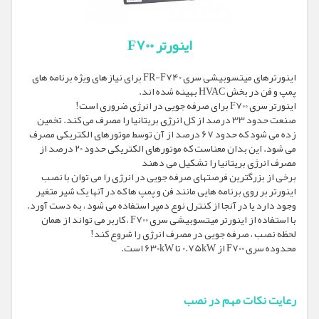
اینورتر F700
اینورترهای میتسوبیشی سری FR-F740 برای نیازهای ویژه برنامه های
پمپ و فن در بخش HVAC بهینه شده اند.
اینورتر سری F700 برای صرفه جویی در انرژی ضروری است!
صنعت حدود 33 درصد از کل انرژی بریتانیا را مصرف می کند. تخمین
زده می شود که حدود 67 درصد از آن توسط موتورهای الکتریکی مصرف
می شود. این بدان معناست که موتورهای الکتریکی حدود 20 درصد از
مصرف انرژی بریتانیا را تشکیل می دهند
برخی از بزرگترین فرصتهای صرفه جویی در انرژی را می توان با نصب
اینورتر بر روی برنامه هایی مانند فن و پمپ ها که در آنها یک شیر متغیر
وجود دارد یا در آنجا از کنترل نوع دمپر استفاده می شود ، به دست آورد.
با استفاده از اینورتر میتسوبیشی سری F700 ، کاربر می تواند از همان
لحظه نصب ، صرفه جویی در مصرف انرژی را شروع کند!
محدوده سری F700 از 0.75kW تا 630kW است.
رعایت نکات مهم در نصب