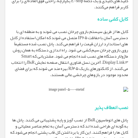
کلیدهای کلیدی و یک دکمه E-stop یکپارچه، راحتی فوق‌العاده‌ای را برای
کاربر فراهم می‌کنند.
کابل کشی ساده
کابل ها از طریق سیستم بازوی چرخان نصب می شوند و به منطقه ای با
دسترسی آسان با حفاظت IP65 متصل می شوند که امکان استفاده از کابل
های استاندارد ارزان قیمت را فراهم می کند. پانل نصب شده مستقیماً
روی بازوی چرخان سیم کشی می شود. راه اندازی دستگاه به همان روش
ماژولار دستگاه های نصب شده انجام می شود. مشتریانی که Smart
Display Link 3، آخرین نسل فناوری انتقال صفحه نمایش B&R را انتخاب
می کنند، از کانکتورهای باریک RJ45 بهره مند می شوند که برای فضای
محدود موجود در بازوهای چرخشی عالی هستند.
نصب انعطاف پذیر
پانل های اتوماسیون B&R از نصب آویز و پایه پشتیبانی می کنند. پانل ها
به گونه ای طراحی شده اند که دسترسی آسان به تمام عناصر عملیاتی و
کابل ها را فراهم کنند. این کار با برداشتن کل قاب پشتی انجام می‌شود که