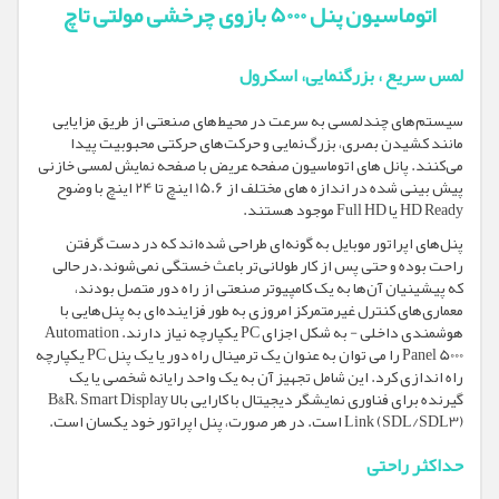
اتوماسیون پنل 5000 بازوی چرخشی مولتی تاچ
لمس سریع ، بزرگنمایی، اسکرول
سیستم‌های چندلمسی به سرعت در محیط‌های صنعتی از طریق مزایایی
مانند کشیدن بصری، بزرگ‌نمایی و حرکت‌های حرکتی محبوبیت پیدا
می‌کنند. پانل های اتوماسیون صفحه عریض با صفحه نمایش لمسی خازنی
پیش بینی شده در اندازه های مختلف از 15.6 اینچ تا 24 اینچ با وضوح
HD Ready یا Full HD موجود هستند.
پنل‌های اپراتور موبایل به گونه‌ای طراحی شده‌اند که در دست گرفتن
راحت بوده و حتی پس از کار طولانی‌تر باعث خستگی نمی‌شوند.در حالی
که پیشینیان آن‌ها به یک کامپیوتر صنعتی از راه دور متصل بودند،
معماری‌های کنترل غیرمتمرکز امروزی به طور فزاینده‌ای به پنل‌هایی با
هوشمندی داخلی - به شکل اجزای PC یکپارچه نیاز دارند. Automation
Panel 5000 را می توان به عنوان یک ترمینال راه دور یا یک پنل PC یکپارچه
راه اندازی کرد. این شامل تجهیز آن به یک واحد رایانه شخصی یا یک
گیرنده برای فناوری نمایشگر دیجیتال با کارایی بالا B&R، Smart Display
Link (SDL/SDL3) است. در هر صورت، پنل اپراتور خود یکسان است.
حداکثر راحتی