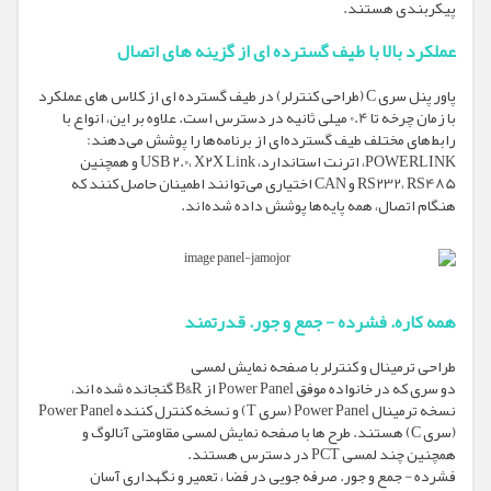
پیکربندی هستند.
عملکرد بالا با طیف گسترده ای از گزینه های اتصال
پاور پنل سری C (طراحی کنترلر) در طیف گسترده ای از کلاس های عملکرد
با زمان چرخه تا 0.4 میلی ثانیه در دسترس است. علاوه بر این، انواع با
رابط‌های مختلف طیف گسترده‌ای از برنامه‌ها را پوشش می‌دهند:
POWERLINK، اترنت استاندارد، USB 2.0، X2X Link و همچنین
RS232، RS485 و CAN اختیاری می‌توانند اطمینان حاصل کنند که
هنگام اتصال، همه پایه‌ها پوشش داده شده‌اند.
همه کاره. فشرده - جمع و جور. قدرتمند
طراحی ترمینال و کنترلر با صفحه نمایش لمسی
دو سری که در خانواده موفق Power Panel از B&R گنجانده شده اند،
نسخه ترمینال Power Panel (سری T) و نسخه کنترل کننده Power Panel
(سری C) هستند. طرح ها با صفحه نمایش لمسی مقاومتی آنالوگ و
همچنین چند لمسی PCT در دسترس هستند.
فشرده - جمع و جور. صرفه جویی در فضا ، تعمیر و نگهداری آسان