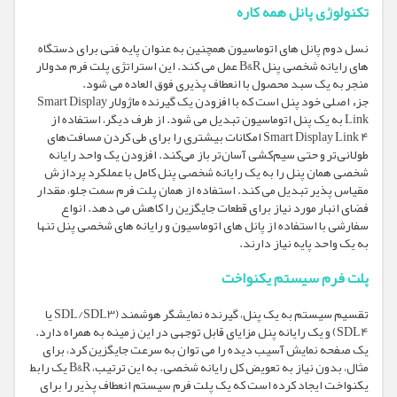
تکنولوژی پانل همه کاره
نسل دوم پانل های اتوماسیون همچنین به عنوان پایه فنی برای دستگاه
های رایانه شخصی پنل B&R عمل می کند. این استراتژی پلت فرم مدولار
منجر به یک سبد محصول با انعطاف پذیری فوق العاده می شود.
جزء اصلی خود پنل است که با افزودن یک گیرنده ماژولار Smart Display
Link به یک پنل اتوماسیون تبدیل می شود. از طرف دیگر، استفاده از
Smart Display Link 4 امکانات بیشتری را برای طی کردن مسافت‌های
طولانی‌تر و حتی سیم‌کشی آسان‌تر باز می‌کند. افزودن یک واحد رایانه
شخصی همان پنل را به یک رایانه شخصی پنل کامل با عملکرد پردازش
مقیاس پذیر تبدیل می کند. استفاده از همان پلت فرم سمت جلو، مقدار
فضای انبار مورد نیاز برای قطعات جایگزین را کاهش می دهد. انواع
سفارشی با استفاده از پانل های اتوماسیون و رایانه های شخصی پنل تنها
به یک واحد پایه نیاز دارند.
پلت فرم سیستم یکنواخت
تقسیم سیستم به یک پنل، گیرنده نمایشگر هوشمند (SDL/SDL3 یا
SDL4) و یک رایانه پنل مزایای قابل توجهی در این زمینه به همراه دارد.
یک صفحه نمایش آسیب دیده را می توان به سرعت جایگزین کرد، برای
مثال، بدون نیاز به تعویض کل رایانه شخصی. به این ترتیب، B&R یک رابط
یکنواخت ایجاد کرده است که یک پلت فرم سیستم انعطاف پذیر را برای