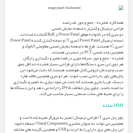
همه کاره. فشرده - جمع و جور. قدرتمند
طراحی ترمینال و کنترلر با صفحه نمایش لمسی
دو سری که در خانواده موفق Power Panel از B&R گنجانده شده اند،
نسخه ترمینال Power Panel (سری T) و نسخه کنترل کننده Power Panel
(سری C) هستند. طرح ها با صفحه نمایش لمسی مقاومتی آنالوگ و
همچنین چند لمسی PCT در دسترس هستند.
فشرده - جمع و جور. صرفه جویی در فضا تعمیر و نگهداری رایگان.
هر دوی این سری دستگاه‌ها دارای طراحی بسیار فشرده، حداقل عمق
نصب و چیدمان خروجی کابل هوشمند هستند که باعث می‌شود این
پانل‌های پاور به راحتی نصب شوند. هر دو سری همچنین فاقد هارد
دیسک، فن یا باتری هستند که باعث می شود نیازی به تعمیر و نگهداری
نداشته باشند. جلوی پنل حفاظت IP65 را ارائه می دهد و این دستگاه ها
را برای محیط های سخت صنعتی بسیار مناسب می کند.
HMI ساده
پاور پنل سری T (طراحی ترمینال) مجهز به مرورگر تعبیه شده است و
همچنین می تواند به عنوان مشتری Visual Components استفاده شود.
این پنل های برق دارای رابط اترنت و USB و همچنین گزینه های مختلف