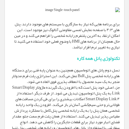
برای برنامه هایی که نیاز به سازگاری با سیستم های موجود دارند، پنل
های 4:3 با صفحه نمایش لمسی مقاومتی آنالوگ نیز موجود است. این
امکان ارتقاء به آخرین پلتفرم رایانه شخصی را فراهم می کند و در عین
حال همچنان از برنامه های HMI با وضوح فعلی خود استفاده می کنید تا
نیازی به تغییر نرم افزار نباشد.
تکنولوژی پانل همه کاره
نسل دوم پانل های اتوماسیون همچنین به عنوان پایه فنی برای دستگاه
های رایانه شخصی پنل B&R عمل می کند. این استراتژی پلت فرم مدولار
منجر به یک سبد محصول با انعطاف پذیری فوق العاده می شود.
جزء اصلی خود پنل است که با افزودن یک گیرنده ماژولار Smart Display
Link به یک پنل اتوماسیون تبدیل می شود. از طرف دیگر، استفاده از
Smart Display Link 4 امکانات بیشتری را برای طی کردن مسافت‌های
طولانی‌تر و حتی سیم‌کشی آسان‌تر باز می‌کند. افزودن یک واحد رایانه
شخصی همان پنل را به یک رایانه شخصی پنل کامل با عملکرد پردازش
مقیاس پذیر تبدیل می کند. استفاده از همان پلت فرم سمت جلو، مقدار
فضای انبار مورد نیاز برای قطعات جایگزین را کاهش می دهد. انواع
سفارشی با استفاده از پانل های اتوماسیون و رایانه های شخصی پنل تنها