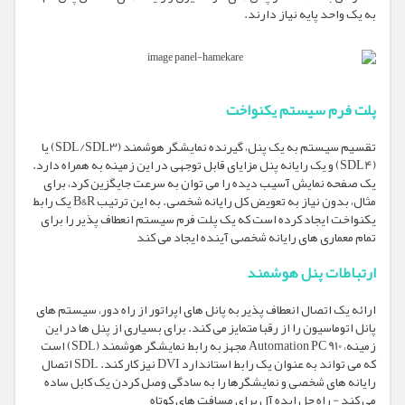
به یک واحد پایه نیاز دارند.
پلت فرم سیستم یکنواخت
تقسیم سیستم به یک پنل، گیرنده نمایشگر هوشمند (SDL/SDL3) یا
(SDL4) و یک رایانه پنل مزایای قابل توجهی در این زمینه به همراه دارد.
یک صفحه نمایش آسیب دیده را می توان به سرعت جایگزین کرد، برای
مثال، بدون نیاز به تعویض کل رایانه شخصی. به این ترتیب B&R یک رابط
یکنواخت ایجاد کرده است که یک پلت فرم سیستم انعطاف پذیر را برای
تمام معماری های رایانه شخصی آینده ایجاد می کند
ارتباطات پنل هوشمند
ارائه یک اتصال انعطاف پذیر به پانل های اپراتور از راه دور، سیستم های
پانل اتوماسیون را از رقبا متمایز می کند. برای بسیاری از پنل ها در این
زمینه، Automation PC 910 مجهز به رابط نمایشگر هوشمند (SDL) است
که می تواند به عنوان یک رابط استاندارد DVI نیز کار کند. SDL اتصال
رایانه های شخصی و نمایشگرها را به سادگی وصل کردن یک کابل ساده
می کند - راه حل ایده آل برای مسافت های کوتاه