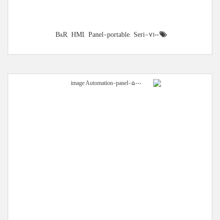
B&R,
HMI,
Panel-portable,
Seri-7100