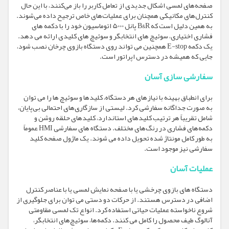
صفحه‌های لمسی اشکال جدیدی از تعامل کاربر را باز می‌کنند، با این حال
کنترل‌های مکانیکی همچنان برای عملیات‌های خاص ترجیح داده می‌شوند.
به همین دلیل است که B&R پانل 5000 اتوماسیون خود را با دکمه های
فشاری اختیاری، سوئیچ های انتخابگر و سوئیچ های کلیدی ارائه می دهد.
یک دکمه E-stop همچنین می تواند روی دستگاه بازوی چرخان نصب شود،
جایی که همیشه در دسترس اپراتور است.
سفارشی سازی آسان
برای انطباق بهینه با نیازهای هر دستگاه، کلیدها و سوئیچ ها را می توان
به صورت جداگانه سفارشی کرد. لیستی از سازگاری‌های احتمالی بی‌پایان،
شامل تقریباً هر ترتیب کلیدهای استاندارد، کلیدهای حلقه روشن و
دکمه‌های فشاری در رنگ‌های مختلف. دستگاه های سفارشی HMI عموماً
به طور کامل مونتاژ شده تحویل داده می شوند. یک ماژول صفحه کلید
سفارشی نیز موجود است.
عملیات آسان
دستگاه های بازوی چرخشی یا با صفحه نمایش لمسی یا با عناصر کنترل
اضافی در دسترس هستند. از حرکات دو دستی می توان برای جلوگیری از
شروع ناخواسته عملیات حیاتی استفاده کرد. انواع تک لمسی مقاومتی
آنالوگ طیف محصول را کامل می کنند. دکمه‌ها، سوئیچ‌های انتخابگر،