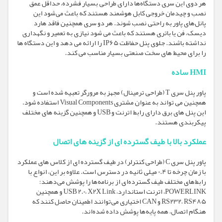
هر دوی این سری دستگاه‌ها دارای طراحی بسیار فشرده، حداقل عمق
نصب و چیدمان خروجی کابل هوشمند هستند که باعث می‌شود این
پانل‌های پاور به راحتی نصب شوند. هر دو سری همچنین فاقد هارد
دیسک، فن یا باتری هستند که باعث می شود نیازی به تعمیر و نگهداری
نداشته باشند. جلوی پنل حفاظت IP65 را ارائه می دهد و این دستگاه ها
را برای محیط های سخت صنعتی بسیار مناسب می کند.
HMI ساده
پاور پنل سری T (طراحی ترمینال) مجهز به مرورگر تعبیه شده است و
همچنین می تواند به عنوان مشتری Visual Components استفاده شود.
این پنل های برق دارای رابط اترنت و USB و همچنین گزینه های مختلف
پیکربندی هستند.
عملکرد بالا با طیف گسترده ای از گزینه های اتصال
پاور پنل سری C (طراحی کنترلر) در طیف گسترده ای از کلاس های عملکرد
با زمان چرخه تا 0.4 میلی ثانیه در دسترس است. علاوه بر این، انواع با
رابط‌های مختلف طیف گسترده‌ای از برنامه‌ها را پوشش می‌دهند:
POWERLINK، اترنت استاندارد، USB 2.0، X2X Link و همچنین
RS232، RS485 و CAN اختیاری می‌توانند اطمینان حاصل کنند که
هنگام اتصال، همه پایه‌ها پوشش داده شده‌اند.