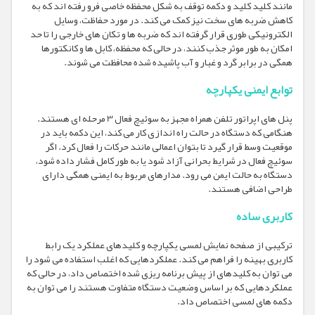
مانند کلید کلید و دکمه توقف به شکل محفظه خاصی فرو رفته اند که به
کاهش ضربه های سخت نیز کمک می کند. در مورد حفاظت، وسایل
الکترونیکی طوری قرار گرفته اند که ضربه ها و تکان های خارجی را تا حد
امکان به طور موثر جذب کنند، در حالی که محفظه، کابل ها و کانکتورها
همگی در برابر گرد و غبار و آب پاشیده شده محافظت می شوند.
توابع ایمنی یکپارچه
پنل های اپراتور تلفن همراه مجهز به سوئیچ فعال 3 مرحله ای هستند.
هنگامی که دستگاه در حالت راه اندازی کار می کند، این دکمه باید در
موقعیت وسط قرار گیرد تا بتوان اعمالی مانند حرکات را فعال کرد. اگر
سوئیچ فعال در شرایط بحرانی آزاد شود یا به طور کامل فشار داده شود،
دستگاه به حالت ایمن می رود. مدارهای مربوط به ایمنی همگی دارای
طراحی اضافی هستند.
کاربری ساده
ترکیبی از صفحه نمایش لمسی یکپارچه و کلیدهای عملکرد یک رابط
کاربری بهینه را فراهم می کند. عملکردهایی که اغلب استفاده می شود را
می توان به کلیدهای از پیش برنامه ریزی شده اختصاص داد، در حالی که
عملکردهایی که بر اساس وضعیت دستگاه متفاوت هستند را می توان به
دکمه های لمسی اختصاص داد.