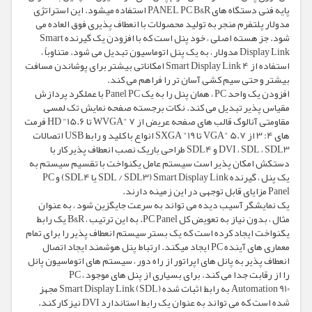
پایه فنی دستگاه های PANEL PC B&R استفاده میشود. این استراتژی
مدولار پلتفرم منجر به تولید محصولات با انعطاف پذیری فوق العاده می
شود. جز هسته اصلی ، خود پنل است که با افزودن یک گیرنده Smart
Display Link مدولار ، به یک پنل اتوماسیون تبدیل می شود. متناوباً ،
استفاده از Smart Display Link 4 امکاناتی بیشتر برای پوشاندن مسافت
بیشتر و حتی سیم کشی آسان تر را فراهم می کند.
افزودن یک واحد PC ، همان پنل را به یک Panel PC با عملکرد پردازش
مقیاس پذیر تبدیل می کند. نکات برجسته صفحه نمایش تک لمسی
مقاومتی آنالوگ قالب های صفحه عریض از 7 "WVGA تا 15.6" HD فرمت
های 4: 3 از 5.7 "VGA تا 19" SXGA انواع با کلید و رابط USB اتصالات
DVI ، SDL ، SDL3 و SDL4 طراحی باریک نصب انعطاف پذیر کار با
دستکش امکان پذیر است سیستم عامل یکنواخت با تقسیم سیستم به
یک پنل ، گیرنده Smart Display Link (SDL / SDL3 یا SDL4) و PC
Panel مزایای قابل توجهی در این زمینه دارند.
یک نمایشگر آسیب دیده می تواند به سرعت جایگزین شود ، به عنوان
مثال ، بدون نیاز به تعویض کل PC Panel. به این ترتیب ، B&R یک رابط
یکنواخت ایجاد کرده است که یک بستر سیستم انعطاف پذیر را برای تمام
معماری های آینده PC ایجاد میکند. ارتباط پنل هوشمند ایجاد اتصال
انعطاف پذیر به پانل های اپراتور از راه دور ، سیستم های اتوماسیون پانل
را از رقابت جدا می کند. برای بسیاری از پنل های موجود ، PC
Automation 910 به رابط اثبات شده Smart Display Link (SDL) مجهز
شده است که می تواند به عنوان یک رابط استاندارد DVI نیز کار کند.