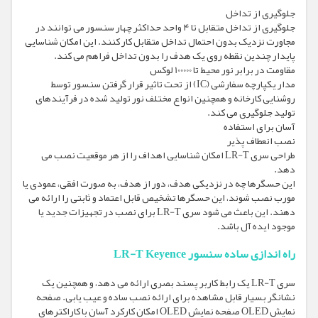
جلوگیری از تداخل
جلوگیری از تداخل متقابل تا 4 واحد حداکثر چهار سنسور می توانند در
مجاورت نزدیک بدون احتمال تداخل متقابل کار کنند. این امکان شناسایی
پایدار چندین نقطه روی یک هدف را بدون تداخل فراهم می کند.
مقاومت در برابر نور محیط تا 100000 لوکس
مدار یکپارچه سفارشی (IC) از تحت تاثیر قرار گرفتن سنسور توسط
روشنایی کارخانه و همچنین انواع مختلف نور تولید شده در فرآیندهای
تولید جلوگیری می کند.
آسان برای استفاده
نصب انعطاف پذیر
طراحی سری LR-T امکان شناسایی اهداف را از هر موقعیت نصب می
دهد.
این حسگرها چه در نزدیکی هدف، دور از هدف، به صورت افقی، عمودی یا
مورب نصب شوند، این حسگرها تشخیص قابل اعتماد و ثابتی را ارائه می
دهند. این باعث می شود سری LR-T برای نصب در تجهیزات جدید یا
موجود ایده آل باشد.
راه اندازی ساده سنسور LR-T Keyence
سری LR-T یک رابط کاربر پسند بصری ارائه می دهد، و همچنین یک
نشانگر بسیار قابل مشاهده برای ارائه نصب ساده و عیب یابی. صفحه
نمایش OLED صفحه نمایش OLED امکان کارکرد آسان با کاراکترهای