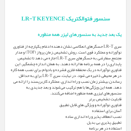
سنسور فتوالکتریک LR-T KEYENCE
یک بعد جدید به سنسورهای لیزر همه منظوره
سری LR-T حسگرهای انعکاسی نشان دهنده ادغام یکپارچه از فناوری
نوآورانه و عملکرد قوی است. روش تشخیص زمان پرواز (TOF) و مدار
مجتمع سفارشی به حسگرهای سری LR-T اجازه می دهد تا تشخیص
پایداری را در همه برنامه ها ارائه دهند. به همان اندازه چشمگیر، این
فناوری نوآورانه در یک محفظه فلزی فشرده و بادوام برای نصب همه کاره
در هر محیطی ذخیره می شود. در نهایت، سری LR-T برای به حداقل
رساندن بیشتر زمان نصب و راه اندازی، عملکرد کاربرپسند را ارائه می
دهد. همه این ویژگی‌ها با هم ترکیب می‌شوند و بعد جدیدی به
سنسورهای لیزری همه منظوره اضافه می‌کنند.
قابلیت تشخیص برتر
فناوری نوآورانه و ویژگی های قابل تطبیق
آسان برای استفاده
نصب انعطاف پذیر و راه اندازی ساده
تطبیق پذیری بی بدیل
استفاده در هر برنامه