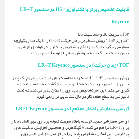
قابلیت تشخیص برتر با تکنولوژی HS2 در سنسور LR-T
Keyence
HS2: سرعت بالا و حساسیت بالا
"فناوری HS2" روش تشخیص زمان حرکت (TOF) را با یک مدار یکپارچه
سفارشی ترکیب می‌کند و امکان تشخیص پایدار را در فواصل طولانی،
بدون توجه به رنگ هدف، پوشش سطح یا زاویه فراهم می‌کند.
TOF (زمان حرکت) در سنسور LR-T Keyence
روش تشخیص "TOF" فاصله را با محاسبه زمان لازم برای خروج یک پرتو
پالس از سنسور، برخورد به هدف و سپس بازگشت به سنسور اندازه
گیری می کند. این امر تشخیص پایداری را امکان پذیر می کند که تحت
تأثیر شرایط سطح قطعه کار در حال شناسایی قرار نمی گیرد.
آی سی سفارشی (مدار مجتمع) در سنسور LR-T Keyence
آی سی سفارشی جدید توسعه یافته سرعت نمونه برداری فوق العاده بالا را
برای LR-T فراهم می کند. 8 گیگاهرتز، و همچنین افزایش قابلیت های
پردازش. این امکان تشخیص پایدار را در فواصل طولانی، حتی روی