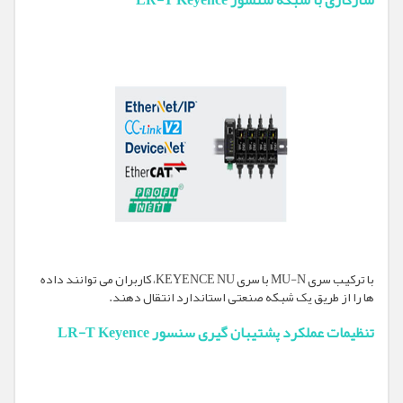
سازگاری با شبکه سنسور LR-T Keyence
با ترکیب سری MU-N با سری KEYENCE NU، کاربران می توانند داده
ها را از طریق یک شبکه صنعتی استاندارد انتقال دهند.
تنظیمات عملکرد پشتیبان گیری سنسور LR-T Keyence