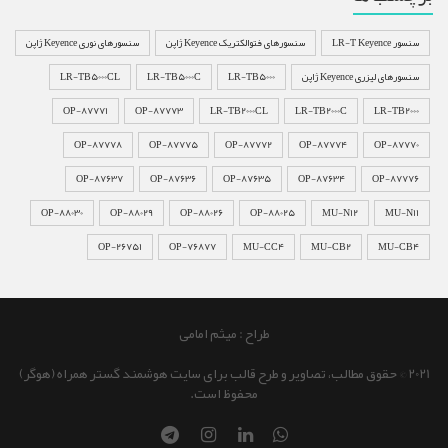
سنسور LR-T Keyence
سنسورهای فتوالکتریک Keyence ژاپن
سنسورهای نوری Keyence ژاپن
سنسورهای لیزری Keyence ژاپن
LR-TB5000
LR-TB5000C
LR-TB5000CL
OP-87771
OP-87773
LR-TB2000CL
LR-TB2000C
LR-TB2000
OP-87778
OP-87775
OP-87772
OP-87774
OP-87770
OP-87637
OP-87636
OP-87635
OP-87634
OP-87776
OP-88030
OP-88029
OP-88026
OP-88025
MU-N12
MU-N11
OP-26751
OP-76877
MU-CC4
MU-CB2
MU-CB4
طراح : میثم امامی
2021 © حقوق مطالب، تصاویر و طرح قالب برای سایت هوشمند گستر همراه (هوگر)
محفوظ است.