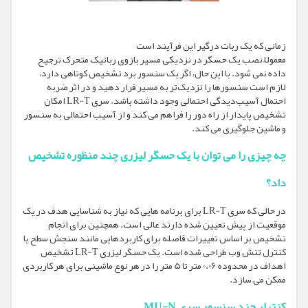
زمانی که یک ربات درگیر این فرآیند است
معمولاً نصب یک حسگر در نزدیکی مسیر بازوی رباتیک متحرک ترجیح
داده نمی شود. با این حال، اگر یک سنسور برد تشخیص کوتاهی دارد،
لازم است سنسورها را نزدیک‌تر به مسیر قرار دهید و در اثر ضربه
احتمال آسیب‌دیدگی احتمالی وجود داشته باشد. سری LR-T امکان
تشخیص پایدار از راه دور را فراهم می کند و از آسیب احتمالی به سنسور
و ماشین جلوگیری می کند.
چه چیزی را می توان با یک حسگر لیزری چند منظوره تشخیص
داد؟
در حالی که سری LR-T برای برنامه هایی که نیاز به شناسایی هدف در یک
موقعیت از پیش تعیین شده دارند عالی است. همچنین برای انجام
تشخیص بر اساس تغییرات فاصله برای کاربردهایی مانند سنجش سطح یا
کنترل تنش وب طراحی شده است. یک حسگر لیزری LR-T تشخیص
اهداف در محدوده 0.06 متر تا 5 متر را در هر نوع ماشینی برای هر کاربردی
ممکن می سازد.
کنترلر چند سنسور سری MU-N