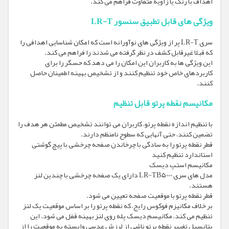
اهداف با رنگ یا زاویه متفاوت فراهم می کند.
ویژگی های قابل تطبیق سنسور LR-T
سری LR-T پر از ویژگی های نوآورانه است که امکان شناسایی اهدافی را
که قبلا غیرقابل کشف در نظر گرفته می شدند را فراهم می کند.
این ویژگی ها به کاربران این امکان را می دهد که حسگر را برای
کاربردهای خاص خود تنظیم کنند و از تشخیص بهینه اطمینان حاصل
کنند.
مکانیسم نقطه پرتو قابل تنظیم
با تنظیم اندازه نقطه پرتو، کاربران می توانند تشخیص مطمئن هر هدف را
تضمین کنند، حتی آنهایی که سطوح نامنظم دارند.
قطر نقطه پرتو را به سادگی با چرخاندن صفحه چرخشی با پیچ گوشتی
استاندارد تنظیم کنید
مکانیسم استپ دیسک
مدل های سری LR-TB5000 دارای یک صفحه چرخشی با چندین لنز
هستند.
قطر نقطه پرتو با موقعیت صفحه تعیین می شود.
بر خلاف مکانیزم فوکوس رایج، که نقطه پرتو را بر اساس موقعیت یک لنز
تنظیم می کند، مکانیسم دیسک پله روی لنز بهینه قفل می شود. این
پتانسیل تغییر نقطه پرتو ناشی از لرزش عدسی وابسته به موقعیت را از