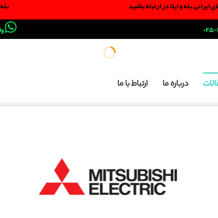
یرانی بله و ایتا در ارتباط باشید
بله و ایت
واتس آپ : 09210947604
الات
درباره ما
ارتباط با ما