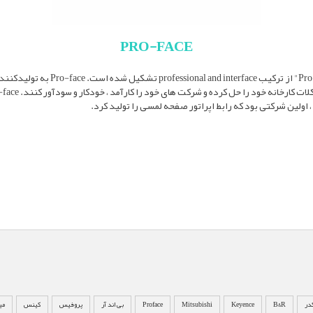
PRO-FACE
نام تجاری پروفیس"Pro-face" از ترکیب nterface
کدر
B&R
Keyence
Mitsubishi
Proface
بی اند آر
پروفیس
کینس
می