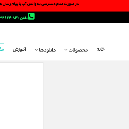
در صورت عدم دسترسی به واتس آپ با پیام رسان های ا
تلفن : 36624083-025
خانه
آموزش
مق
محصولات
دانلودها