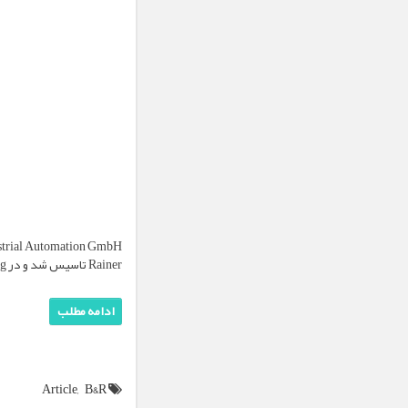
Rainer تاسیس شد و در Eggelsberg، در نزدیکی Braunau در وضعیت فوقانی اتریش مستقر بود.
ادامه مطلب
Article,
B&R